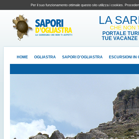
Per il suo funzionamento ottimale questo sito utilizza i cookies. Proceden
LA SA
CHE NON T
PORTALE TURI
TUE VACANZE 
HOME
OGLIASTRA
SAPORI D'OGLIASTRA
ESCURSIONI IN