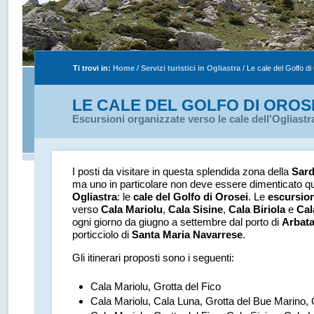
Ti trovi in:
Home
/
Servizi turistici in Ogliastra
/
Le cale del Golfo di
LE CALE DEL GOLFO DI OROS
Escursioni organizzate verso le cale dell'Ogliastr
I posti da visitare in questa splendida zona della
Sar
ma uno in particolare non deve essere dimenticato qu
Ogliastra
: le
cale del Golfo di Orosei
. Le
escursion
verso
Cala Mariolu
,
Cala Sisine
,
Cala Biriola
e
Cal
ogni giorno da giugno a settembre dal porto di
Arbat
porticciolo di
Santa Maria Navarrese
.
Gli itinerari proposti sono i seguenti:
Cala Mariolu, Grotta del Fico
Cala Mariolu, Cala Luna, Grotta del Bue Marino, 