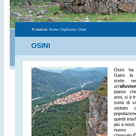
Ti trovi in:
Home
/
Ogliastra
/
Osini
OSINI
Osini ha
Gairo la 
sorte: 
un’
alluvio
paese che
anni, si è 
sorta di v
visitato 
popolazio
quindi trasf
più a nord,
nuovo i
chiamato
O