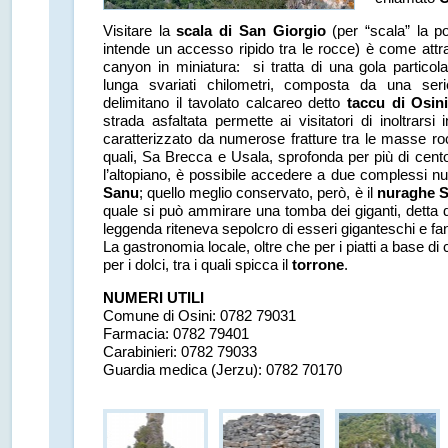
Visitare la
scala di San Giorgio
(per “scala” la p
intende un accesso ripido tra le rocce) è come att
canyon in miniatura: si tratta di una gola partico
lunga svariati chilometri, composta da una seri
delimitano il tavolato calcareo detto
taccu di Osin
strada asfaltata permette ai visitatori di inoltrarsi
caratterizzato da numerose fratture tra le masse ro
quali, Sa Brecca e Usala, sprofonda per più di cent
l’altopiano, è possibile accedere a due complessi nu
Sanu
; quello meglio conservato, però, è il
nuraghe S
quale si può ammirare una tomba dei giganti, detta 
leggenda riteneva sepolcro di esseri giganteschi e fan
La gastronomia locale, oltre che per i piatti a base di
per i dolci, tra i quali spicca il
torrone
.
NUMERI UTILI
Comune di Osini: 0782 79031
Farmacia: 0782 79401
Carabinieri: 0782 79033
Guardia medica (Jerzu): 0782 70170