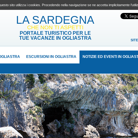
uesto sito utilizza i cookies. Procedendo nella navigazione se ne accetta implicitamente l'utili
LA SARDEGNA
CHE NON TI ASPETTI
PORTALE TURISTICO PER LE
TUE VACANZE IN OGLIASTRA
SIT
OGLIASTRA
ESCURSIONI IN OGLIASTRA
NOTIZIE ED EVENTI IN OGLIAS