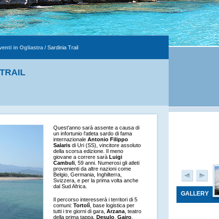
venti in Ogliastra
/
Sardinia Trail
 TRAIL
Quest'anno sarà assente a causa di
un infortunio l'atleta sardo di fama
internazionale
Antonio Filippo
Salaris
di Uri (SS), vincitore assoluto
della scorsa edizione. Il meno
giovane a correre sarà
Luigi
Cambuli
, 59 anni. Numerosi gli atleti
provenienti da altre nazioni come
Belgio, Germania, Inghilterra,
Svizzera, e per la prima volta anche
dal Sud Africa.
GALLERY
Il percorso interesserà i territori di 5
comuni:
Tortolì
, base logistica per
tutti i tre giorni di gara,
Arzana
, teatro
della prima tappa,
Desulo
,
Gairo
,