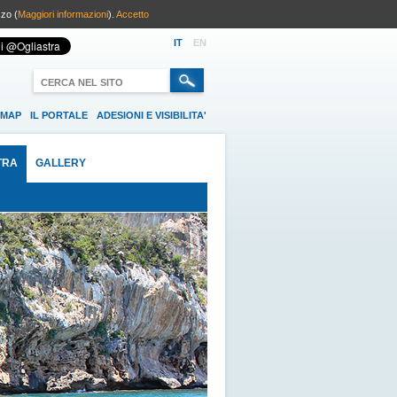
zzo (
Maggiori informazioni
).
Accetto
IT
EN
EMAP
IL PORTALE
ADESIONI E VISIBILITA'
TRA
GALLERY