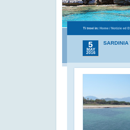
Ti trovi in:
Home
/
Notizie ed E
5
SARDINIA
MAY
2016