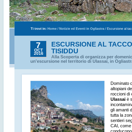
Ti trovi in:
Home
/
Notizie ed Eventi in Ogliastra
/
Escursione al tac
ESCURSIONE AL TACCO
7
TISIDDU
OCT
2016
Alla Scoperta di organizza per domenic
un'escursione nel territorio di Ulassai, in Ogliastr
Dominato d
altopiani de
roccioni di
Ulassai
è s
incontamina
gli amanti d
tutta la zo
sentieri se
CAI, come 
conducono 