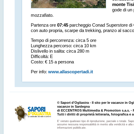
monte Tis
gode di un
mozzafiato.
Partenza ore
07:45
parcheggio Conad Superstore di 
con auto propria, scarpe da trekking, pranzo al sacc
Tempo di percorrenza: circa 5 ore
Lunghezza percorso: circa 10 km
Dislivello in salita: circa 280 m
Difficoltà: E
Costo: € 15 a persona
Per info:
www.allascopertadi.it
© Sapori d'Ogliastra - Il sito per le vacanze in Ogli
vacanze in Sardegna
di ECCENTROS Multimedia & Promotion s.a.s. - P
Tutti i diritti di proprietà letteraria, fotografica e a
E' vietato qualsiasi tipo di riproduzione, parziale o totale. Sapo
assume nessuna responsabilità in merito alla veridicità e alla 
informazioni pubblicate.