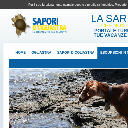
Per il suo funzionamento ottimale questo sito utilizza i cookies. Proceden
LA SA
CHE NON T
PORTALE TURI
TUE VACANZE 
HOME
OGLIASTRA
SAPORI D'OGLIASTRA
ESCURSIONI IN