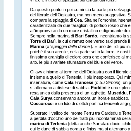
Da questo punto in poi comincia la parte più selvagg
del litorale dell'Ogliastra, ma non meno suggestiva. S
compare la spiaggia di
Cea
. Sita nell'omonina insena
caratterizzata da due faraglioni di porfido rosso che
all'improvviso da un mare cristallino e digradante do
Sempre nella marina di
Bari Sardo
, incontriamo la s
Torre di Barì
, la cui diramazione verso sud prende i
Marina
(o '
spiaggia delle donne
'). É uno dei lidi più i
poichè il suo arenile, nella parte sotto la torre, è costi
finissima graniglia di colore ocra che conferisce al m
alto, le più svariate sfumature del blu e del verde.
Ci avviciniamo al termine dell'Ogliastra con il litorale 
insieme a quello di Tertenia, il più inesplorato. Qui m
insenature, come
Cala Francese
(o
Su Sirboni
), un p
si alternano a distese di sabbia.
Foddini
è una splend
resa unica dalla presenza di un laghetto,
Museddu
,
Cala Surya
conservano ancora un litorale sabbioso,
Coccorocci
è un lido di ciottoli porfirici tendenti al gri
Superato il valico del monte Ferru tra Cardedu e Tert
a perdita d’occhio uno dei tratti più incontaminati dell
marina di Tertenia
(detta anche Sarrala): dodici chilo
cui le dune di sabbia dorata e finissima si alternano a 