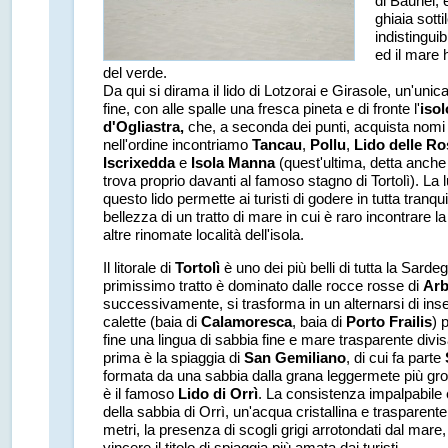
di Baunei, 
ghiaia sotti
indistinguib
ed il mare 
del verde.
Da qui si dirama il lido di Lotzorai e Girasole, un'unic
fine, con alle spalle una fresca pineta e di fronte l'
isol
d'Ogliastra,
che, a seconda dei punti, acquista nomi 
nell'ordine incontriamo
Tancau
,
Pollu
,
Lido delle Ro
Iscrixedda
e
Isola Manna
(quest'ultima, detta anche 
trova proprio davanti al famoso stagno di Tortolì). La
questo lido permette ai turisti di godere in tutta tranquil
bellezza di un tratto di mare in cui è raro incontrare la
altre rinomate località dell'isola.
Il litorale di
Tortolì
è uno dei più belli di tutta la Sarde
primissimo tratto è dominato dalle rocce rosse di
Arb
successivamente, si trasforma in un alternarsi di ins
calette (baia di
Calamoresca
, baia di
Porto Frailis
) 
fine una lingua di sabbia fine e mare trasparente divisa
prima è la spiaggia di
San Gemiliano
, di cui fa parte
formata da una sabbia dalla grana leggermete più gr
è il famoso
Lido di Orrì
. La consistenza impalpabile e
della sabbia di Orrì, un'acqua cristallina e trasparent
metri, la presenza di scogli grigi arrotondati dal mare,
vincere il titolo di spiaggia più amata dai turisti.