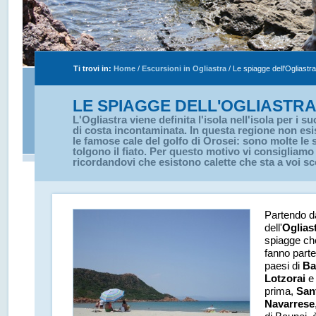
Ti trovi in:
Home
/
Escursioni in Ogliastra
/
Le spiagge dell'Ogliastra
LE SPIAGGE DELL'OGLIASTR
L'Ogliastra viene definita l'isola nell'isola per i s
di costa incontaminata. In questa regione non esi
le famose cale del golfo di Orosei: sono molte le
tolgono il fiato. Per questo motivo vi consigliamo l
ricordandovi che esistono calette che sta a voi sc
Partendo d
dell'
Oglias
spiagge ch
fanno parte 
paesi di
Ba
Lotzorai
e
prima,
San
Navarrese