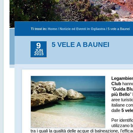
Ti trovi in:
Home
/
Notizie ed Eventi in Ogliastra
/
5 vele a Baunei
5 VELE A BAUNEI
9
JUN
2015
Legambie
Club
hanno
"
Guida Blu
più Bello
" 
aree turist
italiane co
dalle
5 vel
Per identifi
utilizzano
tra i quali la qualità delle acque di balneazione, l’effic