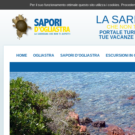
Per il suo funzionamento ottimale questo sito utilizza i cookies. Proceden
LA SA
CHE NON T
PORTALE TURI
TUE VACANZE 
HOME
OGLIASTRA
SAPORI D'OGLIASTRA
ESCURSIONI IN