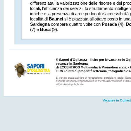
differenziata, la valorizzazione delle risorse e dei prodo
locali, l’efficienza dei servizi, lo sfruttamento intellige
idriche e la presenza di aree pedonali e accessibilità pe
località di
Baunei
si è piazzata all'ottavo posto in una l
Sardegna
compare quattro volte con
Posada
(4),
Do
(7) e
Bosa
(9).
© Sapori d'Ogliastra - Il sito per le vacanze in Ogli
vacanze in Sardegna
di ECCENTROS Multimedia & Promotion s.a.s. - P
Tutti i diritti di proprietà letteraria, fotografica e a
E' vietato qualsiasi tipo di riproduzione, parziale o totale. Sapo
assume nessuna responsabilità in merito alla veridicità e alla 
informazioni pubblicate.
Vacanze in Ogliast